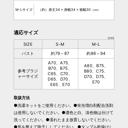
M-Lサイズ
（約）身丈34 × 身幅34 × 裾幅30
（cm）
適応サイズ
(cm)
SIZE
S-M
M-L
バスト
約79～87
約86～94
A70、A75、
A80、B75、
B70、B75、
参考ブラジ
B80、C75、
C65、C70、
ャーサイズ
D70、D75、
D65、D70、
E70
E65、E70
取扱方法
●洗濯ネットをご使用ください。●蛍光増白剤配合洗剤
は使用しないでください。●濃色と白、淡色物は分けて
洗ってください。●濡れたまま放置しないでください。
●形を整えて陰干ししてください。●タンブル乾燥はし