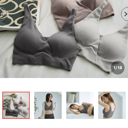
1
/
18