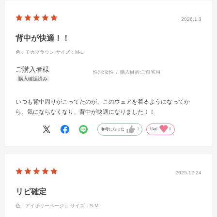
2026.1.3
背中が快適！！
色：モカブラウン
サイズ：M-L
ご購入者様
性別:
女性
購入目的:
ご自宅用
いつも背中周りがこってたのが、このウェアを着るようになってか
ら、気にならなくなり、背中が快適になりました！！
参考になった
1
Like!
0
2025.12.24
リピ確定
色：アイボリーベージュ
サイズ：S-M