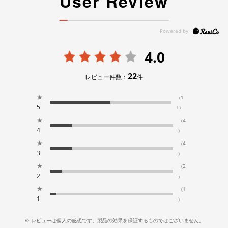
User Review
4.0
22
レビュー件数：
件
★
(1
5
1)
★
(4
4
)
★
(4
3
)
★
(2
2
)
★
(1
1
)
※ レビューは個人の感想です。製品の効果を保証するものではございません。