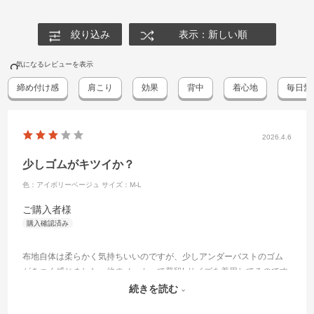
絞り込み
表示：新しい順
気になるレビューを表示
締め付け感
肩こり
効果
背中
着心地
毎日愛
2026.4.6
少しゴムがキツイか？
色：アイボリーベージュ
サイズ：M-L
ご購入者様
布地自体は柔らかく気持ちいいのですが、少しアンダーバストのゴム
がきつく感じました。他のメーカーで普段Lサイズを着用してるのです
が、こちらはM-Lサイズなので、Mよりなのかなと思いました。ナイト
続きを読む
ブラなので個人的にはもう少しゆとりのあるサイズが欲しいです。