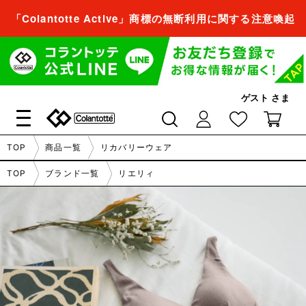
「Colantotte Active」商標の無断利用に関する注意喚起
会員登録すれば、
商品をお気に入り登録できるようになります。
ゲスト
さま
会員登録／ログイン
閉じる
TOP
商品一覧
リカバリーウェア
会員登録すれば、
TOP
ブランド一覧
リエリィ
商品をお気に入り登録できるようになります。
会員登録／ログイン
閉じる