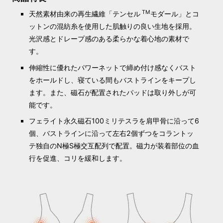
TM
天然素材由来の再生繊維「テンセル
モダール」とコ
ットンの混紡糸を使用した肌触りの良い生地を採用。
光沢感とドレープ感のある柔らかな着心地の素材で
す。
伸縮性に優れたパワーネットで締め付け感なくバスト
をホールドし、寝ている間もバストラインをキープし
ます。また、磁石が配置されたパッドは取り外しが可
能です。
フェライト永久磁石100ミリテスラを肩甲骨に沿って6
個、バストラインに沿って左右2個ずつをコラントッ
テ独自のN極S極交互配列で配置。磁力が装着部位の血
行を促進、コリを緩和します。