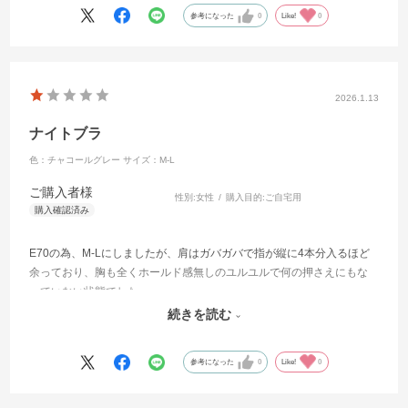
参考になった
0
Like!
0
2026.1.13
ナイトブラ
色：チャコールグレー
サイズ：M-L
ご購入者様
性別:
女性
購入目的:
ご自宅用
E70の為、M-Lにしましたが、肩はガバガバで指が縦に4本分入るほど
余っており、胸も全くホールド感無しのユルユルで何の押さえにもな
っていない状態でした。
全く意味のない物が1万円はひどいです。
続きを読む
参考になった
0
Like!
0