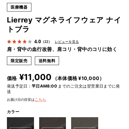
医療機器
Lierrey マグネライフウェア ナイ
トブラ
4.0
（22）
レビューを見る
肩・背中の血行改善、肩コリ・背中のコリに効く
限定販売
送料無料
¥
11,000
価格
（本体価格 ¥
10,000
）
発送予定日：
平日AM8:00
までのご注文は翌営業日までに発
送
お届け日の目安は
こちら
カラー