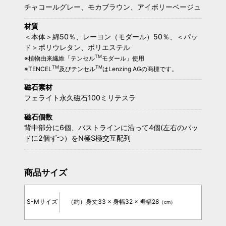
チャコールグレー、モカブラウン、アイボリーベージュ
材質
＜本体＞綿50％、レーヨン（モダール）50％、＜パッ
ド＞ポリウレタン、ポリエステル
TM
※植物由来繊維「テンセル
モダール」使用
TM
TM
※TENCEL
及びテンセル
はLenzing AGの商標です。
磁石素材
フェライト永久磁石100ミリテスラ
磁石個数
背中部分に6個、バストラインに沿って4個(左右のパッ
ドに2個ずつ）をN極S極交互配列
商品サイズ
S-Mサイズ
（約）身丈33 × 身幅32 × 裾幅28
（cm）