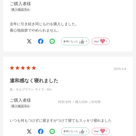
ご購入者様
去年に引き続き同じものを購入しました。
着心地抜群でやめられません。
参考になった
0
Like!
0
2025.4.8
違和感‎なく寝れました
色：モカブラウン
サイズ：M-L
ご購入者様
性別:
女性
購入目的:
ご自宅用
いつも何もつけずに寝ますがつけて寝てもスッキリ寝れました
参考になった
0
Like!
0