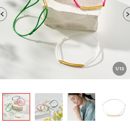
1
/
13