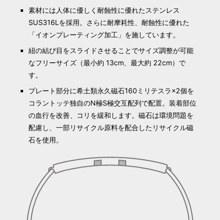
素材には人体に優しく耐蝕性に優れたステンレス
SUS316Lを採用。さらに耐摩耗性、耐蝕性に優れた
「イオンプレーティング加工」を施しています。
紐の結び目をスライドさせることでサイズ調整が可能
なフリーサイズ（最小約 13cm、最大約 22cm）で
す。
プレート部分に希土類永久磁石160ミリテスラ×2個を
コラントッテ独自のN極S極交互配列で配置。装着部位
の血行を改善、コリを緩和します。磁石は環境問題を
配慮し、一部リサイクル原料を配合したリサイクル磁
石を使用。