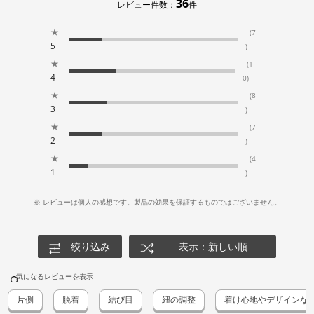
36
レビュー件数：
件
★
(7
5
)
★
(1
4
0)
★
(8
3
)
★
(7
2
)
★
(4
1
)
※ レビューは個人の感想です。製品の効果を保証するものではございません。
絞り込み
表示：新しい順
気になるレビューを表示
片側
脱着
結び目
紐の調整
着け心地やデザインな