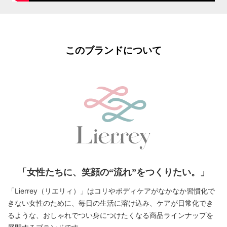
Lierrey チャリティーアクセサ
リー
このブランドについて
カラー：
ホワイト
サイズ：
M
ショッピングカートを見る
「女性たちに、笑顔の“流れ”をつくりたい。」
「Lierrey（リエリィ）」はコリやボディケアがなかなか習慣化で
お買い物を続ける
きない女性のために、毎日の生活に溶け込み、
ケアが日常化でき
るような、おしゃれでつい身につけたくなる商品ラインナップを