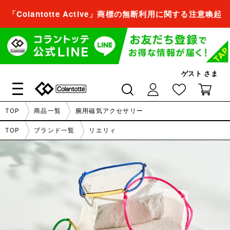
「Colantotte Active」商標の無断利用に関する注意喚起
会員登録すれば、
商品をお気に入り登録できるようになります。
ゲスト
さま
会員登録／ログイン
閉じる
TOP
商品一覧
腕用磁気アクセサリー
会員登録すれば、
TOP
ブランド一覧
リエリィ
商品をお気に入り登録できるようになります。
会員登録／ログイン
閉じる