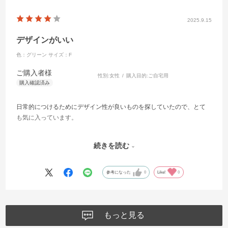
2025.9.15
デザインがいい
色：グリーン
サイズ：F
ご購入者様
性別:
女性
購入目的:
ご自宅用
日常的につけるためにデザイン性が良いものを探していたので、とて
も気に入っています。
つけ外しのしづらさはありますが、他の方のレビューにあるような全
続きを読む
くつけ外しできない！というほどではなかったので、3にするほどでも
なく4としています。
参考になった
0
Like!
0
もっと見る