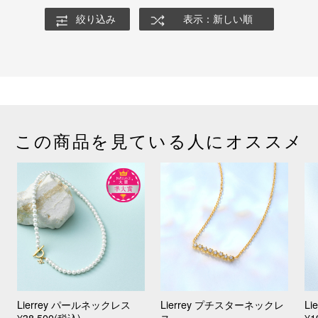
絞り込み
表示：新しい順
この商品を見ている人にオススメ
Lierrey パールネックレス
Lierrey プチスターネックレ
L