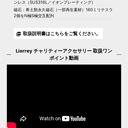
ンレス（SUS316L／イオンプレーティング）
磁石：希土類永久磁石（一部再生素材）160ミリテスラ
2個をN極S極交互配列
取扱説明書はこちらをご覧ください。
picture_as_pdf
Lierrey チャリティーアクセサリー
取扱ワン
ポイント動画