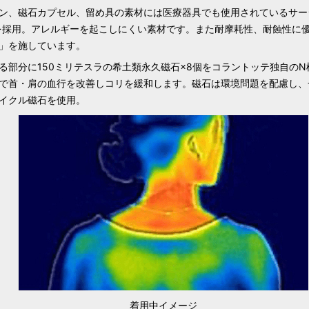
ン、磁石カプセル、留め具の素材には医療器具でも使用されているサー
L）を採用。アレルギーを起こしにくい素材です。また耐摩耗性、耐蝕性に
」を施しています。
る部分に150ミリテスラの希土類永久磁石×8個をコラントッテ独自のN
で首・肩の血行を改善しコリを緩和します。磁石は環境問題を配慮し、
イクル磁石を使用。
Lierrey カーブネックレス
カラー：
ゴールド
サイズ：
M
着用中イメージ