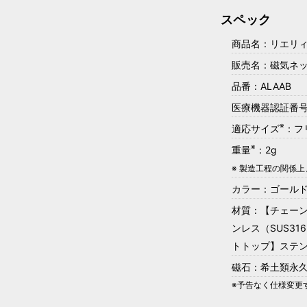
スペック
商品名：リエリィ
販売名：磁気ネッ
品番：ALAAB
医療機器認証番号：3
※
適応サイズ
：フ
※
重量
：2g
※ 製造工程の関係
カラー：ゴール
材質：【チェーン
ンレス（SUS3
トトップ】ステン
磁石：希土類永久
※予告なく仕様変更