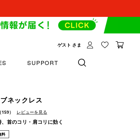
ゲスト
さま
ES
SUPPORT
 カーブネックレス
（159）
レビューを見る
善、首のコリ・肩コリに効く
無料