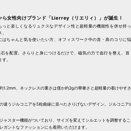
ら女性向けブランド「Lierrey（リエリィ）」が誕生！
もっと楽しくなるリュクスなデザイン性と超軽量の機能性を併せ持
ス。
にはちゃんと気を使いたい方、オフィスワーク中の首・肩のコリに
磁石を配置。さらりと身につけるだけで、磁気の力で血行を整え、首
ます。
約1.2mm、ネックレスの重さは僅か約2gの華奢さと超軽量の着けやす
の違うジルコニアを5粒曲線に並べたさりげないデザイン。ジルコニア
ジャスター機能がついており、サイズを変えてシルエットを調整するこ
レガントなファッションにも着用いただけます。