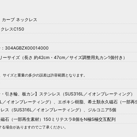
 カーブ ネックレス
クレスC150
04AGBZX00014000
リーサイズ（長さ 約42cm・47cm／サイズ調整用丸カン1個付き）
上、サイズと重量の多少の誤差は許容範囲となります。
ド
・引き輪、板カン】ステンレス（SUS316L／イオンプレーティング）
16L／イオンプレーティング）、エポキシ樹脂、希土類永久磁石（一部再
レス（SUS316L／イオンプレーティング）、ジルコニア5個
磁石（一部再生素材）150ミリテスラ8個をN極S極交互配列
する場合がありますのでご了承ください。