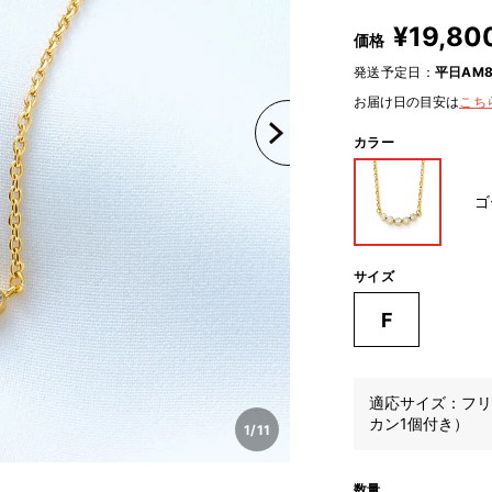
¥
19,80
価格
発送予定日：
平日AM8
お届け日の目安は
こち
カラー
ゴ
サイズ
F
適応サイズ：フリ
カン1個付き）
1
/
11
数量