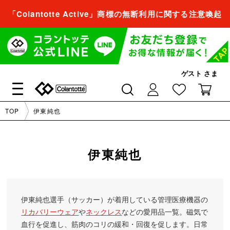
「Colantotte Active」商標の無断利用に関する注意喚起
会員登録すれば、
商品をお気に入り登録できるようになります。
会員登録／ログイン
ゲスト
さま
閉じる
TOP
伊東純也
会員登録すれば、
商品をお気に入り登録できるようになります。
伊東純也
会員登録／ログイン
伊東純也選手（サッカー）が着用している管理医療機器の
閉じる
リカバリーウェア
や
ネックレス
などの愛用品一覧。磁気で
血行を促進し、筋肉のコリの緩和・回復を促します。日常