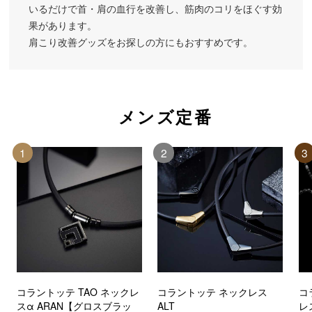
いるだけで首・肩の血行を改善し、筋肉のコリをほぐす効
果があります。
肩こり改善グッズをお探しの方にもおすすめです。
メンズ定番
1
2
3
コラントッテ TAO ネックレ
コラントッテ ネックレス
コ
スα ARAN【グロスブラッ
ALT
レ