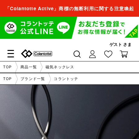
「Colantotte Active」商標の無断利用に関する注意喚起
会員登録すれば、
商品をお気に入り登録できるようになります。
ゲスト
さま
会員登録／ログイン
閉じる
TOP
商品一覧
磁気ネックレス
会員登録すれば、
TOP
ブランド一覧
コラントッテ
商品をお気に入り登録できるようになります。
会員登録／ログイン
閉じる