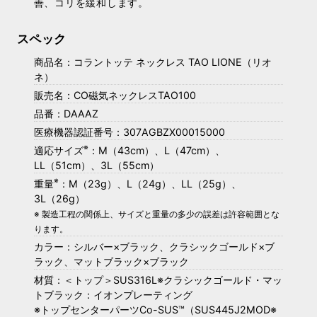
善、コリを緩和します。
スペック
商品名：コラントッテ ネックレス TAO LIONE（リオ
ネ）
販売名：CO磁気ネックレスTAO100
品番：DAAAZ
医療機器認証番号：307AGBZX00015000
※
適応サイズ
：M（43cm）、L（47cm）、
LL（51cm）、3L（55cm）
※
重量
：M（23g）、L（24g）、LL（25g）、
3L（26g）
※ 製造工程の関係上、サイズと重量の多少の誤差は許容範囲とな
ります。
カラー：シルバー×ブラック、クラシックゴールド×ブ
ラック、マットブラック×ブラック
材質：＜トップ＞SUS316L※クラシックゴールド・マッ
トブラック：イオンプレーティング
※トップセンターパーツCo-SUS™（SUS445J2MOD※