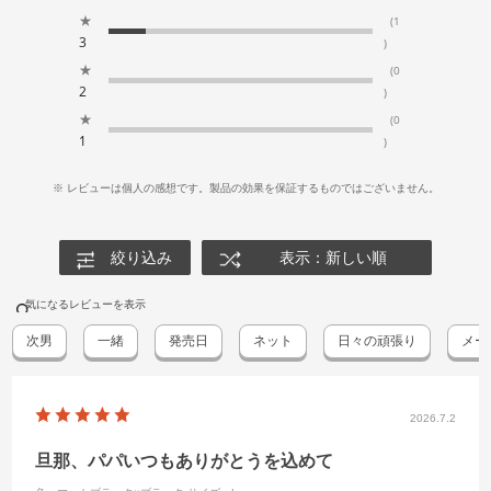
★
(1
3
)
★
(0
2
)
★
(0
1
)
※ レビューは個人の感想です。製品の効果を保証するものではございません。
絞り込み
表示：新しい順
気になるレビューを表示
次男
一緒
発売日
ネット
日々の頑張り
メー
2026.7.2
旦那、パパいつもありがとうを込めて