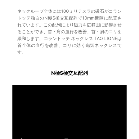
ネックループ全体には100ミリテスラの磁石がコラン
トッテ独自のN極S極交互配列で10mm間隔に配置さ
れています。この配列により磁力を広範囲に影響させ
ることができ、首・肩の血行を改善、首・肩のコリを
緩和します。コラントッテ ネックレス TAO LIONEは
首全体の血行を改善、コリに効く磁気ネックレスで
す。
N極S極交互配列