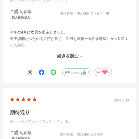
色：マットブラック×ブラック
サイズ：L
ご購入者様
性別:
女性
購入目的:
プレゼント用
今年の4月に次男を出産しました。
帝王切開だったので入院が長く、次男も産後一過性多呼吸にかりNICU
へ入院💦
仕事も繁忙期で大変な中長男の保育園の送り迎えやご飯、寝かしつけ
続きを読む
を全て一人でやってくれた。
帰ってからも家事に育児にお仕事に全力だった。
もともと誕生日プレゼントコラントッテを購入して利用してて、首が
参考になった
1
Like!
6
楽になってつけないのとでは全然違ったといってとても喜んでまし
た。
新作が出ることを知り、今つけてるものよりも強度のものだったので
２児のパパになったことと、日々の頑張りを感謝として伝えようと思
2026.6.29
い発売日に購入し父の日にプレゼントしました🎁
すごく喜んでくれて、デザインもかっこよくてよく似合ってます！！
期待通り
これからも２児の素敵なパパ、自慢のかっこいい夫として一緒に楽し
色：マットブラック×ブラック
サイズ：3L
く過ごしたいなと思います✨️
いつも家事や育児にお仕事本当にお疲れ様！そしてありがとう！！を
ご購入者様
性別:
男性
購入目的:
ご自宅用
伝えました😊