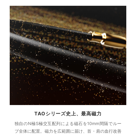
TAOシリーズ史上、最高磁力
独自のN極S極交互配列による磁石を10mm間隔でルー
プ全体に配置。磁力を広範囲に届け、首・肩の血行改善