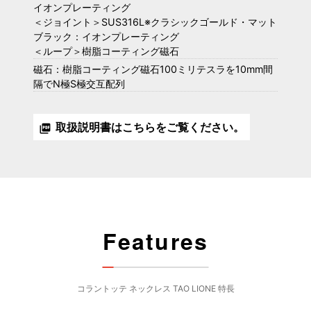
イオンプレーティング
＜ジョイント＞SUS316L※クラシックゴールド・マット
ブラック：イオンプレーティング
＜ループ＞樹脂コーティング磁石
磁石：樹脂コーティング磁石100ミリテスラを10mm間
隔でN極S極交互配列
取扱説明書はこちらをご覧ください。
picture_as_pdf
Features
コラントッテ ネックレス TAO LIONE 特長