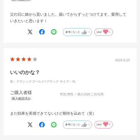
また、限定でついてきたエコバックも凄くかっこよくて愛用してま
す！
父の日に娘から貰いました。届いてからずっとつけてます。愛用して
今のが古くなったらまた購入してプレゼントしたいと思います！
いきたいと思います！
参考になった
1
Like!
1
2026.6.25
いいのかな？
色：クラシックゴールド×ブラック
サイズ：3L
ご購入者様
性別:
男性
購入目的:
ご自宅用
まだ効果を実感できてないけど期待を込めて（笑）
参考になった
1
Like!
0