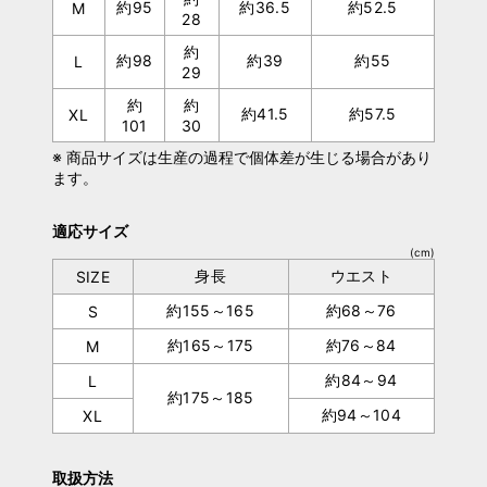
約95
約36.5
約52.5
M
28
約
約98
約39
約55
L
29
約
約
約41.5
約57.5
XL
101
30
※ 商品サイズは生産の過程で個体差が生じる場合があり
ます。
適応サイズ
(cm)
身長
ウエスト
SIZE
約155～165
約68～76
S
約165～175
約76～84
M
約84～94
L
約175～185
約94～104
XL
取扱方法