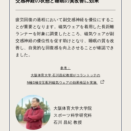
交感神経の状態と睡眠の質改善に効果
疲労回復の過程において副交感神経を優位にするこ
とが重要となります。磁気ウェアを着用した長距離
ランナーを対象に調査したところ、磁気ウェアが副
交感神経の優位性を促す助けとなり、睡眠の質を改
善し、自覚的な回復感を向上させることが確認でき
ました。
参考：
大阪体育大学 石川昌紀教授がコラントッテの
N極S極交互配列磁気ウェアの効果検証を実施
大阪体育大学大学院
スポーツ科学研究科
石川 昌紀 教授