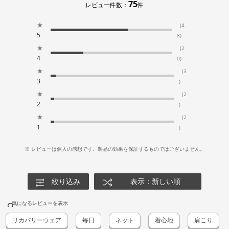
75
レビュー件数：
件
★
(4
5
8)
★
(2
4
0)
★
(3
3
)
★
(2
2
)
★
(2
1
)
※ レビューは個人の感想です。製品の効果を保証するものではございません。
絞り込み
表示：新しい順
気になるレビューを表示
リカバリーウェア
毎日
ネット
着心地
肩こり