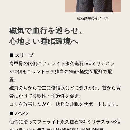
磁石効果のイメージ
ショッピングカートを見る
磁気で血行を巡らせ、
心地よい睡眠環境へ
お買い物を続ける
■ スリーブ
肩甲骨の内側にフェライト永久磁石180ミリテスラ
×10個をコラントッテ独自のN極S極交互配列で配
置。
磁力のちからで主に僧帽筋などに働きかけ、首から背
骨にかけて柔軟性・快適性を促進。
コリを改善しながら、快適な睡眠をサポートします。
■ パンツ
仙骨に沿ってフェライト永久磁石180ミリテスラ×6個
をコラントッテ独自のN極S極交互配列で配置。