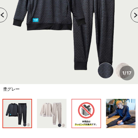
1
/
17
杢グレー