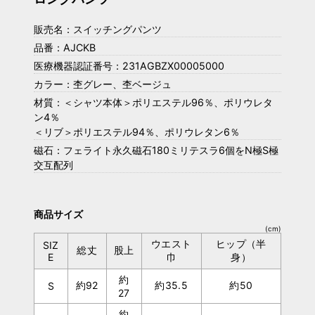
販売名：スイッチングパンツ
品番：AJCKB
医療機器認証番号：231AGBZX00005000
カラー：杢グレー、杢ベージュ
材質：＜シャツ本体＞ポリエステル96％、ポリウレタ
ン4％
＜リブ＞ポリエステル94％、ポリウレタン6％
磁石：フェライト永久磁石180ミリテスラ6個をN極S極
交互配列
商品サイズ
(cm)
ウエスト
ヒップ（半
SIZ
総丈
股上
E
巾
身）
約
約92
約35.5
約50
S
27
約