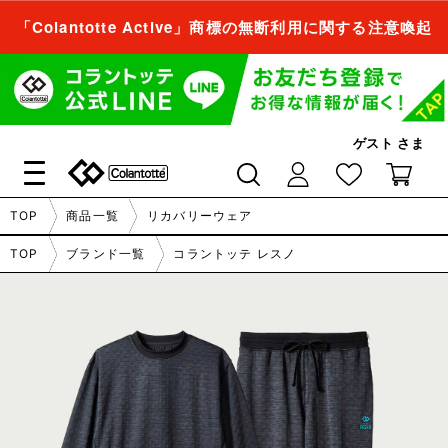
「Colantotte Active」商標の無断利用に関する注意喚起
会員登録すれば、
商品をお気に入り登録できるようになります。
ゲスト
さま
会員登録／ログイン
閉じる
TOP
商品一覧
リカバリーウェア
会員登録すれば、
TOP
ブランド一覧
コラントッテ レスノ
商品をお気に入り登録できるようになります。
会員登録／ログイン
閉じる