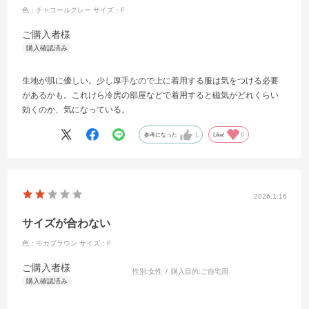
色：チャコールグレー
サイズ：F
ご購入者様
生地が肌に優しい。少し厚手なので上に着用する服は気をつける必要
があるかも。これけら冷房の部屋などで着用すると磁気がどれくらい
効くのか、気になっている。
参考になった
1
Like!
0
2026.1.16
サイズが合わない
色：モカブラウン
サイズ：F
ご購入者様
性別:
女性
購入目的:
ご自宅用