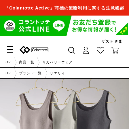
「Colantotte Active」商標の無断利用に関する注意喚起
会員登録すれば、
商品をお気に入り登録できるようになります。
ゲスト
さま
会員登録／ログイン
閉じる
TOP
商品一覧
リカバリーウェア
会員登録すれば、
TOP
ブランド一覧
リエリィ
商品をお気に入り登録できるようになります。
会員登録／ログイン
閉じる