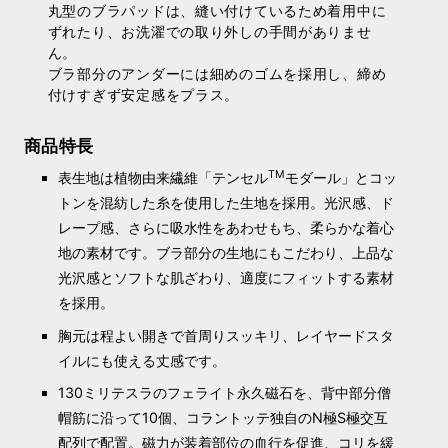
丸型のブラパッドは、縫い付けているため着用中に
ずれたり、お洗濯での取り外しの手間がありませ
ん。
ブラ部分のアンダーには細めのゴムを採用し、締め
付けすぎず安定感をプラス。
商品特長
TM
表生地は植物由来繊維「テンセル
モダール」とコッ
トンを混紡した糸を使用した生地を採用。光沢感、ド
レープ感、さらに吸水性をあわせもち、柔らかな着心
地の素材です。ブラ部分の生地にもこだわり、上品な
光沢感とソフトな肌ざわり、適度にフィットする素材
を採用。
胸元は程よい開きで首周りスッキリ、レイヤードスタ
イルにも使える丈感です。
130ミリテスラのフェライト永久磁石を、背中部分僧
帽筋に沿って10個、コラントッテ独自のN極S極交互
配列で配置。磁力が装着部位の血行を促進、コリを緩