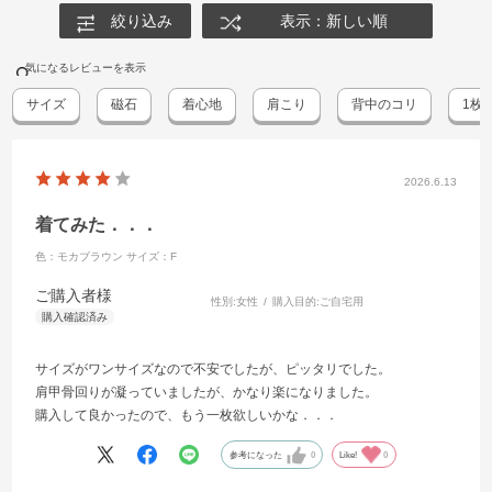
絞り込み
表示：新しい順
気になるレビューを表示
サイズ
磁石
着心地
肩こり
背中のコリ
1枚
2026.6.13
着てみた．．．
色：モカブラウン
サイズ：F
ご購入者様
性別:
女性
購入目的:
ご自宅用
サイズがワンサイズなので不安でしたが、ピッタリでした。
肩甲骨回りが凝っていましたが、かなり楽になりました。
購入して良かったので、もう一枚欲しいかな．．．
参考になった
0
Like!
0