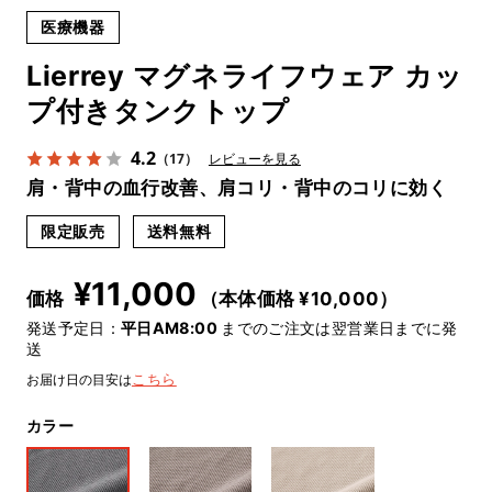
医療機器
Lierrey マグネライフウェア カッ
プ付きタンクトップ
4.2
（17）
レビューを見る
肩・背中の血行改善、肩コリ・背中のコリに効く
限定販売
送料無料
¥
11,000
価格
（本体価格 ¥
10,000
）
発送予定日：
平日AM8:00
までのご注文は翌営業日までに発
送
お届け日の目安は
こちら
カラー