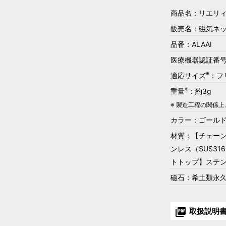
商品名：リエリィ
販売名：磁気ネッ
品番：ALAAI
医療機器認証番号：3
※
適応サイズ
：フ
※
重量
：約3g
※ 製造工程の関係
カラー：ゴール
材質：【チェーン
ンレス（SUS3
トトップ】ステン
磁石：希土類永久
picture_as_pdf
取扱説明