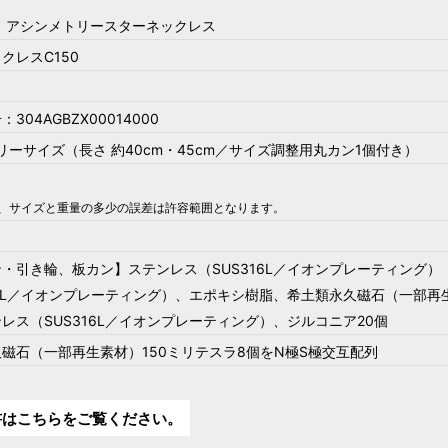
 アシンメトリースターネックレス
クレスC150
04AGBZX00014000
リーサイズ（長さ 約40cm・45cm／サイズ調整用丸カン1個付き）
上、サイズと重量の多少の誤差は許容範囲となります。
ド
・引き輪、板カン】ステンレス（SUS316L／イオンプレーティング）
16L／イオンプレーティング）、エポキシ樹脂、希土類永久磁石（一部再
レス（SUS316L／イオンプレーティング）、ジルコニア20個
磁石（一部再生素材）150ミリテスラ8個をN極S極交互配列
書はこちらをご覧ください。