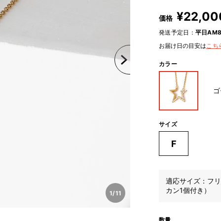
¥
22,00
価格
発送予定日：
平日AM8
お届け日の目安は
こち
カラー
ゴ
サイズ
F
適応サイズ：フリ
カン1個付き）
1
/
11
数量