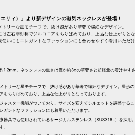
y（リエリィ）」より新デザインの磁気ネックレスが登場！
メトリーな星モチーフで、抜け感があり華奢で繊細なデザイン。
には左右非対称でジルコニアをちりばめており、上品な仕上がりと
段使いにもエレガントなファッションにも合わせやすく着用いただ
約1.2mm、ネックレスの重さは僅か約3gの華奢さと超軽量の着けやす
メトリーな星モチーフで、抜け感があり華奢で繊細なデザイン。星形の
アをちりばめており、上品な仕上がりとなっております。
ジャスター機能がついており、サイズを変えてシルエットを調整するこ
レガントなファッションにも着用いただけます。
療器具でも使用されているサージカルステンレス（SUS316L）を採用
す。