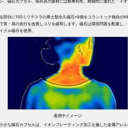
ン、磁石カプセル、留め具の素材には耐摩耗性、耐蝕性に優れた「イオ
る部分に150ミリテスラの希土類永久磁石×8個をコラントッテ独自のN
で首・肩の血行を改善しコリを緩和します。磁石は環境問題を配慮し、
イクル磁石を使用。
Lierrey アシンメトリースターネック
カラー：
ゴールド
サイズ：
M
着用中イメージ
小さな磁石カプセルは、イオンプレーティング加工を施した金属アレル