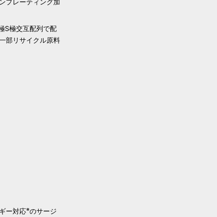
ンプレーティング加
極S極交互配列で配
一部リサイクル原料
レス
※
ギー対応
のサージ