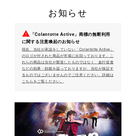
お知らせ
warning
「Colantotte Active」商標の無断利用
に関する注意喚起のお知らせ
現在、当社が承認をしていない「Colantotte Active」
のロゴが付された商品が市場に出回っております。こ
れらの商品は当社が製造したものではなく、血行促進
などの効果・効能を謳っておりますが、当社が保証す
るものではございませんのでご注意ください。詳細は
こちらをご覧ください。