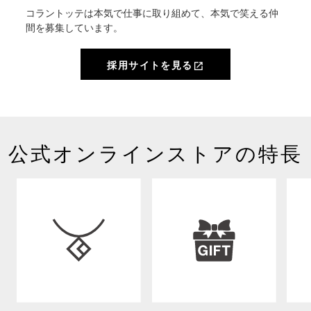
コラントッテは本気で仕事に取り組めて、本気で笑える仲
間を募集しています。
採用サイトを見る
open_in_new
公式オンラインストアの特長