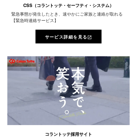
CSS（コラントッテ・セーフティ・システム）
緊急事態が発生したとき、速やかにご家族と連絡が取れる
【緊急時連絡サービス】
サービス詳細を見る
open_in_new
open_in_new
コラントッテ採用サイト