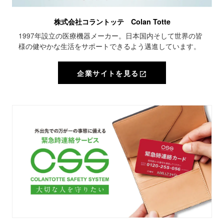
株式会社コラントッテ Colan Totte
1997年設立の医療機器メーカー。日本国内そして世界の皆
様の健やかな生活をサポートできるよう邁進しています。
企業サイトを見る
open_in_new
open_in_new