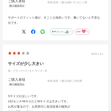
ご購入者様
性別:
女性
購入目的:
プレゼント用
サポートのフィット感が、すごく心地良いです。履いてないと不安な
位です。
参考になった
1
Like!
0
2025.1.21
サイズが少し大きい
色：ブラック×ゴールド
サイズ：M
ご購入者様
性別:
女性
購入目的:
ご自宅用
Sサイズがほしいです。
162センチ48キロだとMサイズは大きいです。
お尻が凝るので、お尻部分に血流促進の磁気が