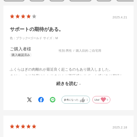
2025.4.21
サポートの期待がある。
色：ブラック×ゴールド
サイズ：M
ご購入者様
性別:
男性
購入目的:
ご自宅用
ふくらはぎの肉離れが最近良く起こるのもあり購入しました。
まだハッキリ効果はわかりませんが着圧感とサポート感があり期待し
ています。
続きを読む
しいて言うならSサイズがあれば良かったのかなと思っています。
参考になった
1
Like!
0
2025.2.18