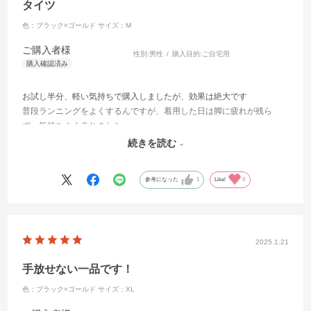
タイツ
色：ブラック×ゴールド
サイズ：M
ご購入者様
性別:
男性
購入目的:
ご自宅用
お試し半分、軽い気持ちで購入しましたが、効果は絶大です
普段ランニングをよくするんですが、着用した日は脚に疲れが残ら
ず 気持ちよく走れました
とても良い商品だと思います
続きを読む
購入して良かったです
参考になった
1
Like!
0
2025.1.21
手放せない一品です！
色：ブラック×ゴールド
サイズ：XL