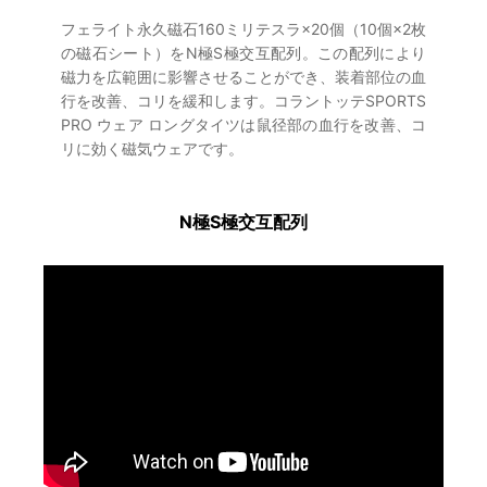
フェライト永久磁石160ミリテスラ×20個（10個×2枚
の磁石シート）をN極S極交互配列。この配列により
磁力を広範囲に影響させることができ、装着部位の血
行を改善、コリを緩和します。コラントッテSPORTS
PRO ウェア ロングタイツは鼠径部の血行を改善、コ
リに効く磁気ウェアです。
N極S極交互配列