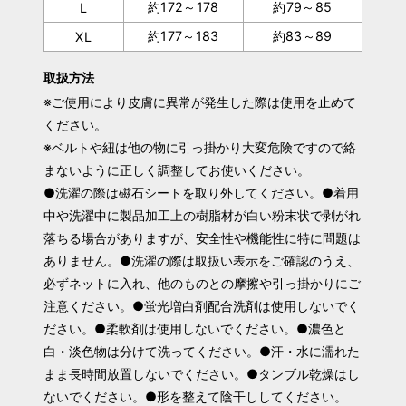
約172～178
約79～85
L
約177～183
約83～89
XL
取扱方法
※ご使用により皮膚に異常が発生した際は使用を止めて
ください。
※ベルトや紐は他の物に引っ掛かり大変危険ですので絡
まないように正しく調整してお使いください。
●洗濯の際は磁石シートを取り外してください。●着用
中や洗濯中に製品加工上の樹脂材が白い粉末状で剥がれ
落ちる場合がありますが、安全性や機能性に特に問題は
ありません。●洗濯の際は取扱い表示をご確認のうえ、
必ずネットに入れ、他のものとの摩擦や引っ掛かりにご
注意ください。●蛍光増白剤配合洗剤は使用しないでく
ださい。●柔軟剤は使用しないでください。●濃色と
白・淡色物は分けて洗ってください。●汗・水に濡れた
まま長時間放置しないでください。●タンブル乾燥はし
ないでください。●形を整えて陰干ししてください。