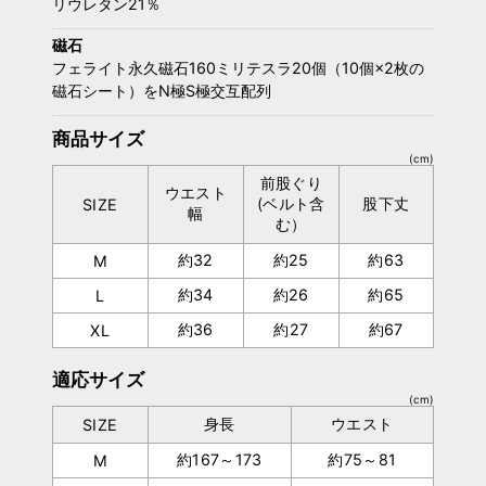
リウレタン21％
磁石
フェライト永久磁石160ミリテスラ20個（10個×2枚の
磁石シート）をN極S極交互配列
商品サイズ
(cm)
前股ぐり
ウエスト
(ベルト含
股下丈
SIZE
幅
む）
約32
約25
約63
M
約34
約26
約65
L
約36
約27
約67
XL
適応サイズ
(cm)
身長
ウエスト
SIZE
約167～173
約75～81
M