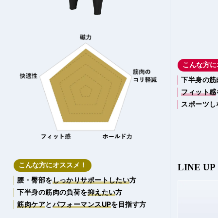
こんな方に
下半身の筋
フィット感
スポーツし
こんな方にオススメ！
LINE UP
腰・臀部を
しっかりサポートしたい
方
下半身の筋肉の負荷を
抑えたい
方
筋肉ケア
と
パフォーマンスUP
を目指す方