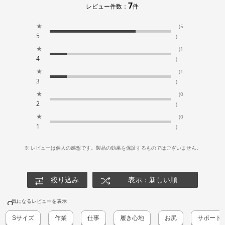
7
レビュー件数：
件
★
(5
5
)
★
(1
4
)
★
(1
3
)
★
(0
2
)
★
(0
1
)
※ レビューは個人の感想です。製品の効果を保証するものではございません。
絞り込み
表示：新しい順
気になるレビューを表示
Sサイズ
作業
仕事
履き心地
お尻
サポート