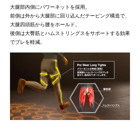
大腿部内側にパワーネットを採用。
前側は外から大腿部に回り込んだテーピング構造で、
大腿四頭筋から腰をホールド。
後側は大臀筋とハムストリングスをサポートする効果
でブレを軽減。
コラントッテSPORTS PRO ウ
ェア ロングタイツ
カラー：
ブラック×ゴールド
サイズ：
M