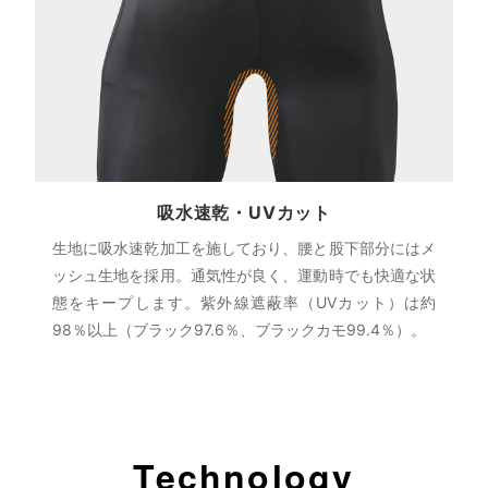
吸水速乾・UVカット
生地に吸水速乾加工を施しており、腰と股下部分にはメ
ッシュ生地を採用。通気性が良く、運動時でも快適な状
態をキープします。紫外線遮蔽率（UVカット）は約
98％以上（ブラック97.6％、ブラックカモ99.4％）。
Technology