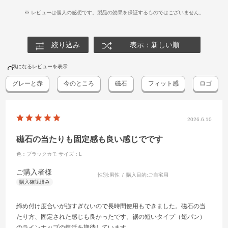
※ レビューは個人の感想です。製品の効果を保証するものではございません。
絞り込み
表示：新しい順
気になるレビューを表示
グレーと赤
今のところ
磁石
フィット感
ロゴ
2026.6.10
磁石の当たりも固定感も良い感じでです
色：ブラックカモ
サイズ：L
ご購入者様
性別:
男性
購入目的:
ご自宅用
締め付け度合いが強すぎないので長時間使用もできました。磁石の当
たり方、固定された感じも良かったです。裾の短いタイプ（短パン）
のラインナップの復活を期待しています。