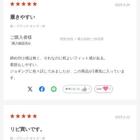
2025.3.26
履きやすい
色：ブラック
サイズ：M
ご購入者様
性別:
女性
購入目的:
ご自宅用
締め付け感は無く、それなのに程よいフィット感がある。
着脱もしやすい。
ジョギングに色々試してみましたが、この商品が1番気に入っていま
す。
参考になった
1
Like!
2
2025.2.12
リピ買いです。
色：ブラック
サイズ：M