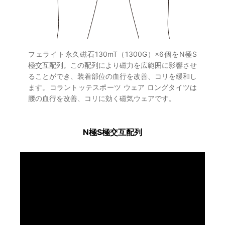
フェライト永久磁石130mT（1300G）×6個をN極S
極交互配列。この配列により磁力を広範囲に影響させ
ることができ、装着部位の血行を改善、コリを緩和し
ます。コラントッテスポーツ ウェア ロングタイツは
腰の血行を改善、コリに効く磁気ウェアです。
N極S極交互配列