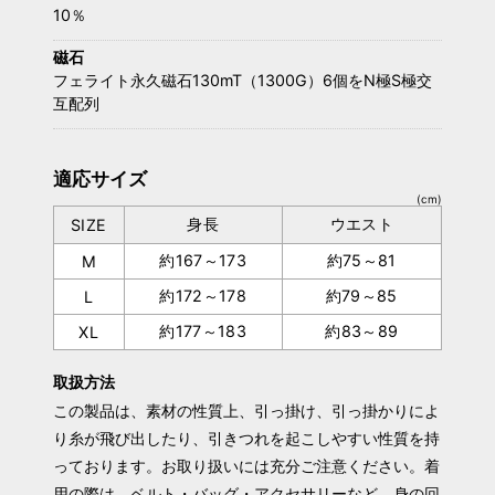
10％
磁石
フェライト永久磁石130mT（1300G）6個をN極S極交
互配列
適応サイズ
(cm)
身長
ウエスト
SIZE
約167～173
約75～81
M
約172～178
約79～85
L
約177～183
約83～89
XL
取扱方法
この製品は、素材の性質上、引っ掛け、引っ掛かりによ
り糸が飛び出したり、引きつれを起こしやすい性質を持
っております。お取り扱いには充分ご注意ください。着
用の際は、ベルト・バッグ・アクセサリーなど、身の回