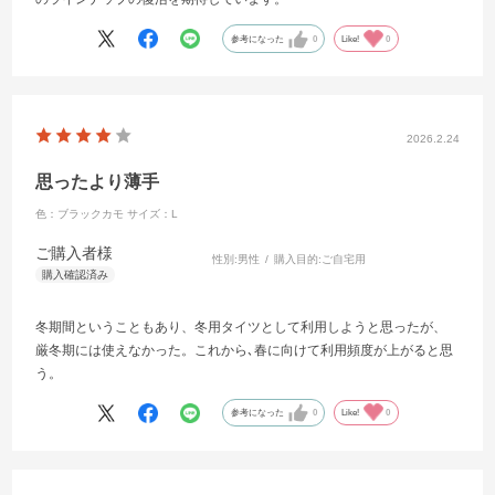
参考になった
0
Like!
0
2026.2.24
思ったより薄手
色：ブラックカモ
サイズ：L
ご購入者様
性別:
男性
購入目的:
ご自宅用
冬期間ということもあり、冬用タイツとして利用しようと思ったが、
厳冬期には使えなかった。これから､春に向けて利用頻度が上がると思
う。
参考になった
0
Like!
0