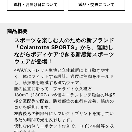
送料・お届け日について
返品・交換について
商品概要
スポーツを楽しむ人のための新ブランド
「Colantotte SPORTS」から、運動し
ながらボディケアできる新感覚スポーツ
ウェアが登場！
4WAYストレッチ生地と立体裁断により動きやす
く、体にフィットする設計。適度に筋肉をホールド
し、筋振動を軽減する磁気ウェア。
腰の位置に沿って、フェライト永久磁石
130mT（1300G）×6個をコラントッテ独自のN極S
極交互配列で配置。装着部位の血行を改善、筋肉の
コリを緩和します。
左脚後ろの裾部分にリフレクトプリントを施してい
るため暗闇で光を反射します。
便利な内側ミニポケット付きで、コインや鍵等を収
納できます。