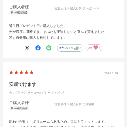
ご購入者様
性別:
女性
購入目的:
プレゼント用
誕生日プレゼント用に購入しました。
光が適度に遮断でき、まぶたを圧迫しないと喜んで貰えました。
私も自分用に購入を検討しています。
参考になった
0
Like!
1
2026.1.20
安眠でけます
色：ブラック×チャコールグレー
サイズ：F
ご購入者様
性別:
男性
購入目的:
ご自宅用
肌触りが良く、ボリュームもあるため、目にもフィットします。