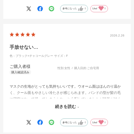
手提げも選択できるようにしていただきたいです。
参考になった
0
Like!
0
2026.2.26
手放せない…
色：ブラック×チャコールグレー
サイズ：F
ご購入者様
性別:
女性
購入目的:
ご自宅用
マスクの生地がとっても気持ちいいです。ウオーム面はほんのり温か
く、クール面もやさしい冷たさが感じられます。バンドの型が髪の毛
に寝癖になって残ってしまうかな…と心配していましたが跡形が付く
ことも無かったです。期待して無かったのですが期待以上でした。買
続きを読む
って良かったです。
参考になった
0
Like!
0