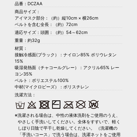
品番：DCZAA
商品サイズ：
アイマスク部分：（約）縦10cm × 横26cm
ベルトを含む全長：（約）72cm
適応サイズ：頭囲：（約）54～62cm
重量：約32g
材質：
接触冷感面(ブラック）：ナイロン85% ポリウレタン
15%
吸湿発熱面（チャコールグレー）：アクリル65% レー
ヨン35%
ベルト：ポリエステル100%
中材(マイクロビーズ）：ポリスチレン
洗濯方法：
洗濯される場合は、中性の液体洗剤をご使用のうえ、
やさしく手洗いしてください。全体をすすいで、軽く
しぼり日陰で平干し乾燥してください。 （洗濯機の
「手洗いコース」で洗う場合は、洗濯ネットをご使用