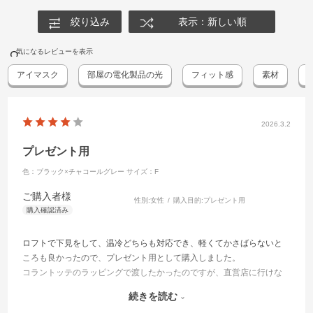
絞り込み
表示：新しい順
気になるレビューを表示
アイマスク
部屋の電化製品の光
フィット感
素材
2026.3.2
プレゼント用
色：ブラック×チャコールグレー
サイズ：F
ご購入者様
性別:
女性
購入目的:
プレゼント用
ロフトで下見をして、温冷どちらも対応でき、軽くてかさばらないと
ころも良かったので、プレゼント用として購入しました。
コラントッテのラッピングで渡したかったのですが、直営店に行けな
いため、ラッピングが選べるオンラインで購入しましたが、残念なが
続きを読む
ら手提げ袋の選択はありませんでした。手提げ袋ごと渡したいので、