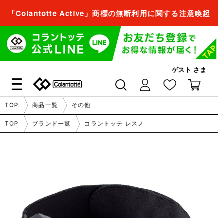
「Colantotte Active」商標の無断利用に関する注意喚起
会員登録すれば、
商品をお気に入り登録できるようになります。
ゲスト
さま
会員登録／ログイン
閉じる
TOP
商品一覧
その他
会員登録すれば、
TOP
ブランド一覧
コラントッテ レスノ
商品をお気に入り登録できるようになります。
会員登録／ログイン
閉じる