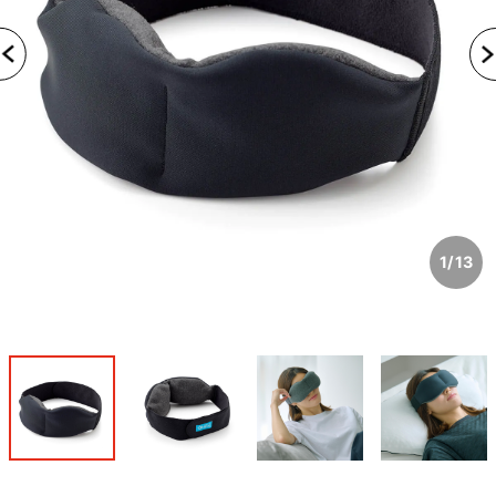
1
/
13