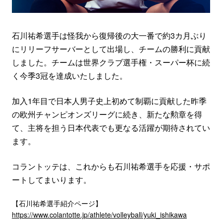
石川祐希選手は怪我から復帰後の大一番で約3カ月ぶり
にリリーフサーバーとして出場し、チームの勝利に貢献
しました。チームは世界クラブ選手権・スーパー杯に続
く今季3冠を達成いたしました。
加入1年目で日本人男子史上初めて制覇に貢献した昨季
の欧州チャンピオンズリーグに続き、新たな勲章を得
て、主将を担う日本代表でも更なる活躍が期待されてい
ます。
コラントッテは、これからも石川祐希選手を応援・サポ
ートしてまいります。
【石川祐希選手紹介ページ】
https://www.colantotte.jp/athlete/volleyball/yuki_ishikawa