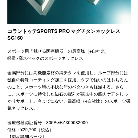
コラントッテSPORTS PRO マグチタンネックレス
SG160
スポーツ用「魅せる医療機器」の最高峰（※自社比）
軽量×高スペックのスポーツネックレス
金属部分には高機能素材の純チタンを使用し、ループ部分には
独自の特殊コーティング加工を採用。タフで軽いのはもちろん
のこと、スポーツ時の不快な汗のベタつきも軽減する。さら
に、スポーツに特化した磁石の配列が競技中の筋肉ケアをしっ
かりサポート。今までにない、最高峰（※自社比）のスポーツ磁
気ネックレス。
医療機器認証番号：305AGBZX00082000
価格：¥29,700（税込）
【製品詳細ページ】