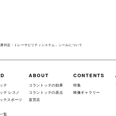
真贋判定・トレーサビリティシステム」シールについて
ND
ABOUT
CONTENTS
ッテ
コラントッテの効果
特集
ッテ レスノ
コラントッテの原点
映像ギャラリー
ッテスポーツ
直営店
一覧