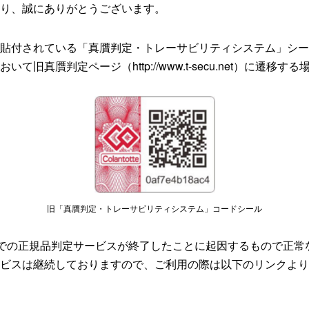
り、誠にありがとうございます。
貼付されている「真贋判定・トレーサビリティシステム」シー
て旧真贋判定ページ（http://www.t-secu.net）に遷移
旧「真贋判定・トレーサビリティシステム」コードシール
での正規品判定サービスが終了したことに起因するもので正常
ビスは継続しておりますので、ご利用の際は以下のリンクより