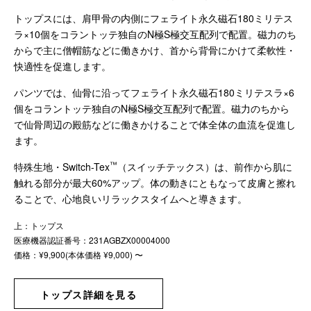
トップスには、肩甲骨の内側にフェライト永久磁石180ミリテス
ラ×10個をコラントッテ独自のN極S極交互配列で配置。磁力のち
からで主に僧帽筋などに働きかけ、首から背骨にかけて柔軟性・
快適性を促進します。
パンツでは、仙骨に沿ってフェライト永久磁石180ミリテスラ×6
個をコラントッテ独自のN極S極交互配列で配置。磁力のちから
で仙骨周辺の殿筋などに働きかけることで体全体の血流を促進し
ます。
™
特殊生地・Switch-Tex
（スイッチテックス）は、前作から肌に
触れる部分が最大60%アップ。体の動きにともなって皮膚と擦れ
ることで、心地良いリラックスタイムへと導きます。
上：トップス
医療機器認証番号：231AGBZX00004000
価格：¥9,900(本体価格 ¥9,000) 〜
トップス詳細を見る