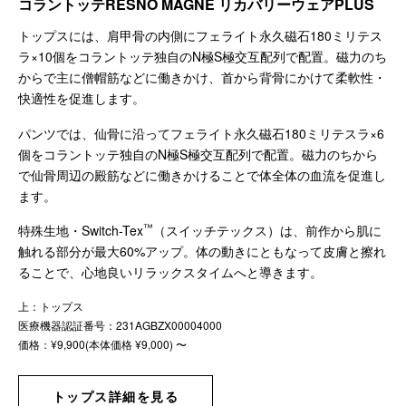
コラントッテRESNO MAGNE リカバリーウェアPLUS
トップスには、肩甲骨の内側にフェライト永久磁石180ミリテス
ラ×10個をコラントッテ独自のN極S極交互配列で配置。磁力のち
からで主に僧帽筋などに働きかけ、首から背骨にかけて柔軟性・
快適性を促進します。
パンツでは、仙骨に沿ってフェライト永久磁石180ミリテスラ×6
個をコラントッテ独自のN極S極交互配列で配置。磁力のちから
で仙骨周辺の殿筋などに働きかけることで体全体の血流を促進し
ます。
™
特殊生地・Switch-Tex
（スイッチテックス）は、前作から肌に
触れる部分が最大60%アップ。体の動きにともなって皮膚と擦れ
ることで、心地良いリラックスタイムへと導きます。
上：トップス
医療機器認証番号：231AGBZX00004000
価格：¥9,900(本体価格 ¥9,000) 〜
トップス詳細を見る