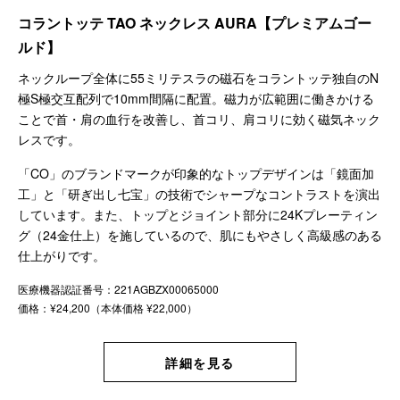
コラントッテ TAO ネックレス AURA【プレミアムゴー
ルド】
ネックループ全体に55ミリテスラの磁石をコラントッテ独自のN
極S極交互配列で10mm間隔に配置。磁力が広範囲に働きかける
ことで首・肩の血行を改善し、首コリ、肩コリに効く磁気ネック
レスです。
「CO」のブランドマークが印象的なトップデザインは「鏡面加
工」と「研ぎ出し七宝」の技術でシャープなコントラストを演出
しています。また、トップとジョイント部分に24Kプレーティン
グ（24金仕上）を施しているので、肌にもやさしく高級感のある
仕上がりです。
医療機器認証番号：221AGBZX00065000
価格：¥24,200（本体価格 ¥22,000）
詳細を見る