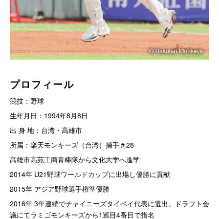
プロフィール
競技：野球
生年月日：1994年8月8日
出 身 地：台湾・高雄市
所属：楽天モンキーズ（台湾）捕手＃28
高雄市高苑工商青棒隊から文化大学へ進学
2014年 U21野球ワールドカップに出場し優勝に貢献
2015年 アジア野球選手権準優勝
2016年 3年連続でチャイニーズタイペイ代表に選出。ドラフト会
議にてラミゴモンキーズから1巡目4番目で指名