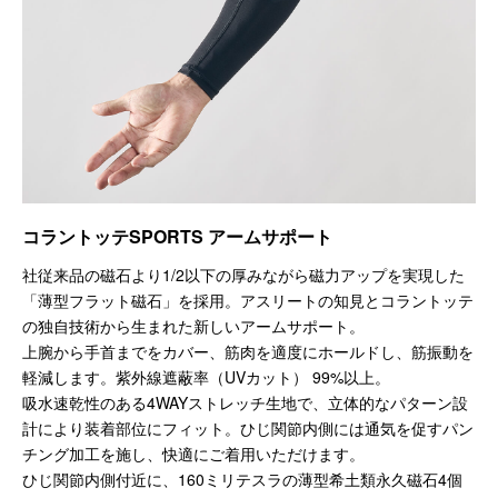
コラントッテSPORTS アームサポート
社従来品の磁石より1/2以下の厚みながら磁力アップを実現した
「薄型フラット磁石」を採用。アスリートの知見とコラントッテ
の独自技術から生まれた新しいアームサポート。
上腕から手首までをカバー、筋肉を適度にホールドし、筋振動を
軽減します。紫外線遮蔽率（UVカット） 99%以上。
吸水速乾性のある4WAYストレッチ生地で、立体的なパターン設
計により装着部位にフィット。ひじ関節内側には通気を促すパン
チング加工を施し、快適にご着用いただけます。
ひじ関節内側付近に、160ミリテスラの薄型希土類永久磁石4個