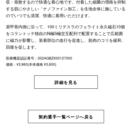
収・発散するので快適な着心地です。付着した細菌の増殖を抑制
する肌にやさしい「ナノファイン加工」を生地全体に施している
のでいつでも清潔、快適に着用いただけます。
肩甲骨内側に沿って、100ミリテスラのフェライト永久磁石10個
をコラントッテ独自のN極S極交互配列で配置することで広範囲
に磁力が影響し、装着部位の血行を促進し、筋肉のコリを緩和、
回復を促します。
医療機器認証番号：302AGBZX00127000
価格：¥3,960(本体価格 ¥3,600)
詳細を見る
契約選手一覧ページへ戻る