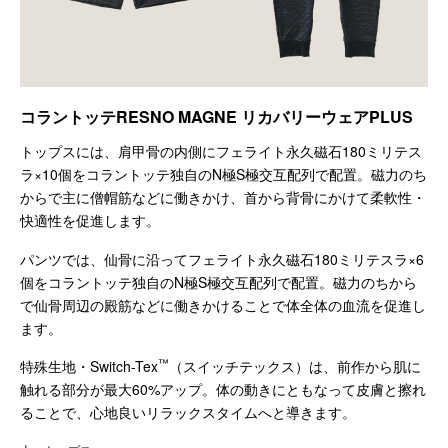
コラントッテRESNO MAGNE リカバリーウェアPLUS
トップスには、肩甲骨の内側にフェライト永久磁石180ミリテス
ラ×10個をコラントッテ独自のN極S極交互配列で配置。磁力のち
からで主に僧帽筋などに働きかけ、首から背骨にかけて柔軟性・
快適性を促進します。
パンツでは、仙骨に沿ってフェライト永久磁石180ミリテスラ×6
個をコラントッテ独自のN極S極交互配列で配置。磁力のちから
で仙骨周辺の殿筋などに働きかけることで体全体の血流を促進し
ます。
™
特殊生地・Switch-Tex
（スイッチテックス）は、前作から肌に
触れる部分が最大60%アップ。体の動きにともなって皮膚と擦れ
ることで、心地良いリラックスタイムへと導きます。