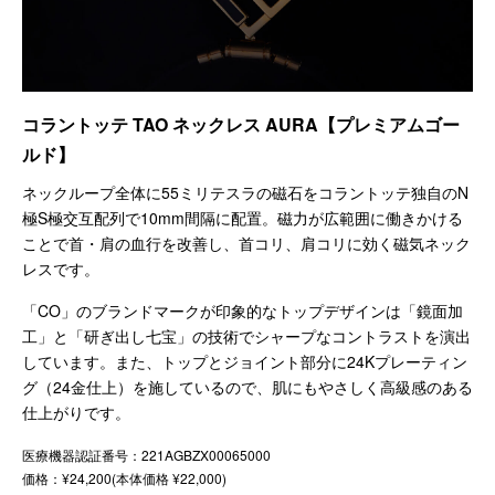
コラントッテ TAO ネックレス AURA【プレミアムゴー
ルド】
ネックループ全体に55ミリテスラの磁石をコラントッテ独自のN
極S極交互配列で10mm間隔に配置。磁力が広範囲に働きかける
ことで首・肩の血行を改善し、首コリ、肩コリに効く磁気ネック
レスです。
「CO」のブランドマークが印象的なトップデザインは「鏡面加
工」と「研ぎ出し七宝」の技術でシャープなコントラストを演出
しています。また、トップとジョイント部分に24Kプレーティン
グ（24金仕上）を施しているので、肌にもやさしく高級感のある
仕上がりです。
医療機器認証番号：221AGBZX00065000
価格：¥24,200(本体価格 ¥22,000)