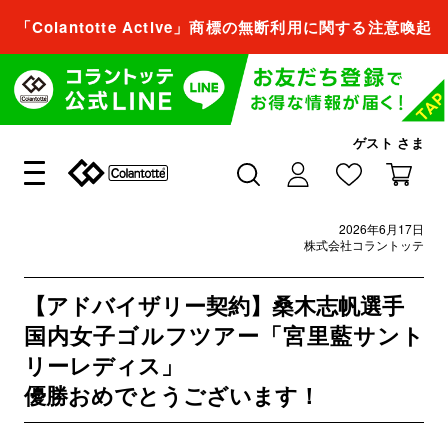
「Colantotte Active」商標の無断利用に関する注意喚起
会員登録すれば、
商品をお気に入り登録できるようになります。
会員登録／ログイン
ゲスト
さま
閉じる
2026年6月17日
会員登録すれば、
株式会社コラントッテ
商品をお気に入り登録できるようになります。
【アドバイザリー契約】桑木志帆選手
会員登録／ログイン
国内女子ゴルフツアー「宮里藍サント
リーレディス」
優勝おめでとうございます！
閉じる