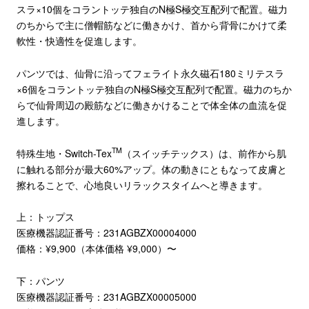
スラ×10個をコラントッテ独自のN極S極交互配列で配置。磁力
のちからで主に僧帽筋などに働きかけ、首から背骨にかけて柔
軟性・快適性を促進します。
パンツでは、仙骨に沿ってフェライト永久磁石180ミリテスラ
×6個をコラントッテ独自のN極S極交互配列で配置。磁力のちか
らで仙骨周辺の殿筋などに働きかけることで体全体の血流を促
進します。
TM
特殊生地・Switch-Tex
（スイッチテックス）は、前作から肌
に触れる部分が最大60%アップ。体の動きにともなって皮膚と
擦れることで、心地良いリラックスタイムへと導きます。
上：トップス
医療機器認証番号：231AGBZX00004000
価格：¥9,900（本体価格 ¥9,000）〜
下：パンツ
医療機器認証番号：231AGBZX00005000