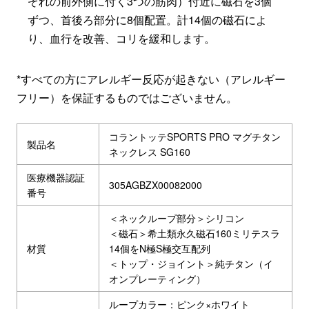
ぞれの前外側に付く3つの筋肉）付近に磁石を3個
ずつ、首後ろ部分に8個配置。計14個の磁石によ
り、血行を改善、コリを緩和します。
*すべての方にアレルギー反応が起きない（アレルギー
フリー）を保証するものではございません。
コラントッテSPORTS PRO マグチタン
製品名
ネックレス SG160
医療機器認証
305AGBZX00082000
番号
＜ネックループ部分＞シリコン
＜磁石＞希土類永久磁石160ミリテスラ
材質
14個をN極S極交互配列
＜トップ・ジョイント＞純チタン（イ
オンプレーティング）
ループカラー：ピンク×ホワイト