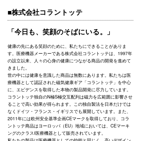
■株式会社コラントッテ
「今日も、笑顔のそばにいる。」
健康の先にある笑顔のために、私たちにできることがありま
す。医療機器メーカーである株式会社コラントッテは、1997年
の設立以来、人々の心身の健康につながる商品の開発を進めて
きました。
世の中には健康を意識した商品は無数にあります。私たちは医
療機器として認証された磁気健康ギア「コラントッテ」を中心
に、エビデンスを取得した本物の製品開発に尽力しています。
コラントッテ独自のN極S極交互配列は磁力を広範囲に影響させ
ることで高い効果が得られます。この独自製法を日本だけでは
なくドイツ・フランス・イギリスでも展開しています。また、
2011年には欧州安全基準企画CEマークを取得しており、コラ
ントッテ商品はヨーロッパ（EU）地域においては、CEマーキ
ングのクラスⅠ医療機器として販売されています。
私たちの製品は医療機器としての効能と同じく、高いデザイン