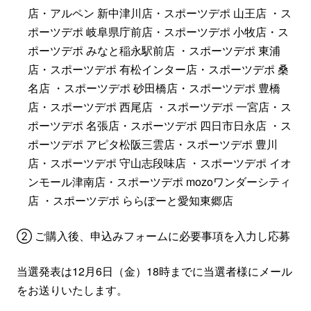
店・アルペン 新中津川店・スポーツデポ 山王店
・ス
ポーツデポ 岐阜県庁前店・スポーツデポ 小牧店・ス
ポーツデポ みなと稲永駅前店
・スポーツデポ 東浦
店・スポーツデポ 有松インター店・スポーツデポ 桑
名店
・スポーツデポ 砂田橋店・スポーツデポ 豊橋
店・スポーツデポ 西尾店
・スポーツデポ 一宮店・ス
ポーツデポ 名張店・スポーツデポ 四日市日永店
・ス
ポーツデポ アピタ松阪三雲店・スポーツデポ 豊川
店・スポーツデポ 守山志段味店
・スポーツデポ イオ
ンモール津南店・スポーツデポ mozoワンダーシティ
店
・スポーツデポ ららぽーと愛知東郷店
② ご購入後、申込みフォームに必要事項を入力し応募
当選発表は12月6日（金）18時までに当選者様にメール
をお送りいたします。