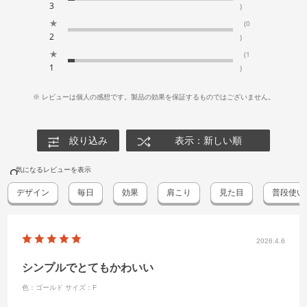
3
)
★
(0
2
)
★
(1
1
)
※ レビューは個人の感想です。製品の効果を保証するものではございません。
絞り込み
表示：新しい順
気になるレビューを表示
デザイン
毎日
効果
肩こり
見た目
普段使い
2026.4.6
シンプルでとてもかわいい
色：ゴールド
サイズ：F