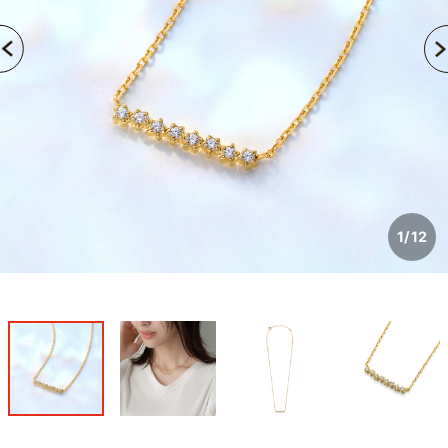
1
/
12