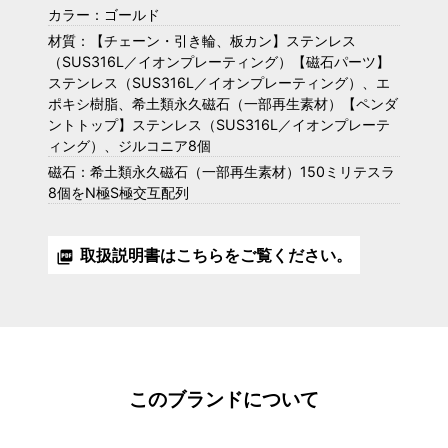
カラー：ゴールド
材質：【チェーン・引き輪、板カン】ステンレス
（SUS316L／イオンプレーティング）【磁石パーツ】
ステンレス（SUS316L／イオンプレーティング）、エ
ポキシ樹脂、希土類永久磁石（一部再生素材）【ペンダ
ントトップ】ステンレス（SUS316L／イオンプレーテ
ィング）、ジルコニア8個
磁石：希土類永久磁石（一部再生素材）150ミリテスラ
8個をN極S極交互配列
取扱説明書はこちらをご覧ください。
picture_as_pdf
このブランドについて
Lierrey プチスターネックレス