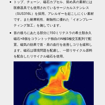
トップ、チェーン、磁石カプセル、留め具の素材には
医療器具でも使用されているサージカルステンレス
（SUS316L）を採用。アレルギーを起こしにくい素材
です。また耐摩耗性、耐蝕性に優れた「イオンプレー
ティング加工」を施しています。
首の後ろにあたる部分に150ミリテスラの希土類永久
磁石×8個をコラントッテ独自のN極S極交互配列で配
置。磁気の効果で首・肩の血行を改善しコリを緩和し
ます。磁石は環境問題を配慮し、一部リサイクル原料
を配合したリサイクル磁石を使用。