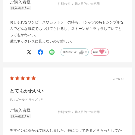
ご購入者様
性別:
女性
購入目的:
ご自宅用
おしゃれなワンピースやカットソーの時も、Tシャツの時もシンプルな
のでどんな服装でもつけてられるし、ストーンがキラキラしていてと
ってもかわいい。
磁気ネックレスに見えないのが嬉しい。
参考になった
0
Like!
2
2026.4.3
とてもかわいい
色：ゴールド
サイズ：F
ご購入者様
性別:
女性
購入目的:
ご自宅用
デザインに惹かれて購入しました。身につけてみるときらっとしてか